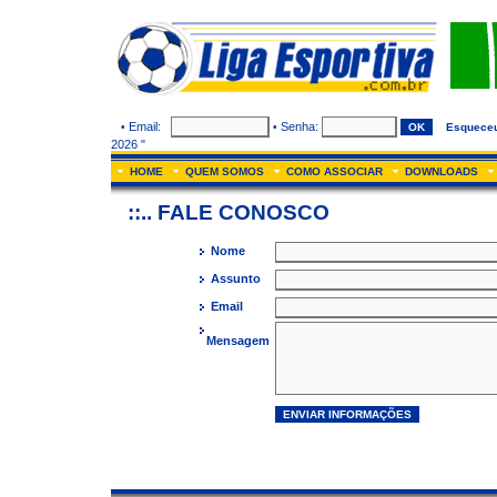
Email:
Senha:
•
•
Esquece
2026 "
HOME
QUEM SOMOS
COMO ASSOCIAR
DOWNLOADS
::.. FALE CONOSCO
Nome
Assunto
Email
Mensagem